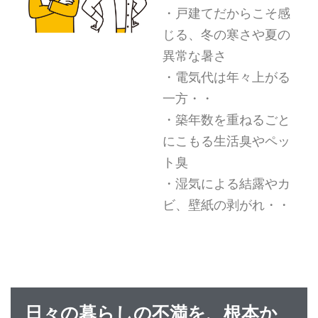
・戸建てだからこそ感
じる、冬の寒さや夏の
異常な暑さ
・電気代は年々上がる
一方・・
・築年数を重ねるごと
にこもる生活臭やペッ
ト臭
・湿気による結露やカ
ビ、壁紙の剥がれ・・
日々の暮らしの不満を、根本か