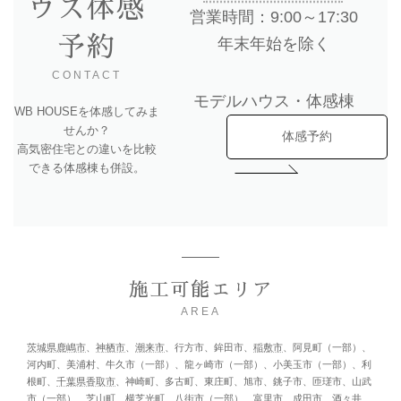
ウス体感
営業時間：9:00～17:30
予約
年末年始を除く
CONTACT
モデルハウス・体感棟
WB HOUSEを体感してみま
せんか？
体感予約
高気密住宅との違いを比較
できる体感棟も併設。
施工可能エリア
AREA
茨城県鹿嶋市
、
神栖市
、
潮来市
、行方市、鉾田市、
稲敷市
、阿見町（一部）、
河内町、美浦村、牛久市（一部）、龍ヶ崎市（一部）、小美玉市（一部）、利
根町、
千葉県香取市
、神崎町、多古町、東庄町、旭市、銚子市、匝瑳市、山武
市（一部）、芝山町、横芝光町、八街市（一部）、富里市、成田市、酒々井