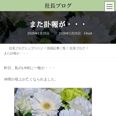
コ
ナ
社長ブログ
ン
ビ
テ
ゲ
ン
ー
また訃報が・・・
ツ
シ
へ
ョ
最
2026年1月25日
2026年1月25日
t-trust
終
ス
ン
更
新
キ
に
日
社長ブログトップページ
投稿記事一覧
社長ブログ
時
ッ
移
:
また訃報が・・・
プ
動
昨日、私のLINEに一報が・・・
仲間の母上が亡くなられました。