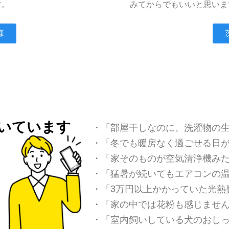
す。
みてからでもいいと思いま
様
いています
・「部屋干しなのに、洗濯物の
・「冬でも暖房なく過ごせる日
・「家そのものが空気清浄機み
・「
猛暑が続いてもエアコンの
・「
3万円以上かかっていた光熱
・「家の中では花粉も感じませ
・「室内飼いしている犬のおし