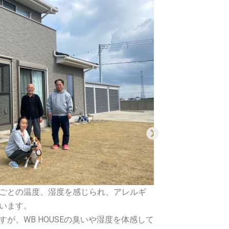
ごとの温度、湿度を感じられ、アレルギ
・家を建て
います。
クローゼッ
が、WB HOUSEの臭いや湿度を体感して
場のもわっ