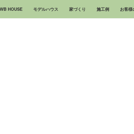
WB HOUSE
モデルハウス
家づくり
施工例
お客様
MODEL HOUSE
呼吸する家が
暮らしを変える