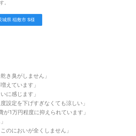
す。
ありません
茨城県 稲敷市 S様
生乾き臭がしません」
が増えています」
たいに感じます」
温度設定を下げすぎなくても涼しい」
費が1万円程度に抑えられています」
ん」
っこのにおいが全くしません」