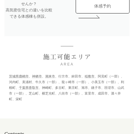
せんか？
体感予約
高気密住宅との違いを比較
できる体感棟も併設。
施工可能エリア
AREA
茨城県鹿嶋市
、
神栖市
、
潮来市
、行方市、鉾田市、
稲敷市
、阿見町（一部）、
河内町、美浦村、牛久市（一部）、龍ヶ崎市（一部）、小美玉市（一部）、利
根町、
千葉県香取市
、神崎町、多古町、東庄町、旭市、銚子市、匝瑳市、山武
市（一部）、芝山町、横芝光町、八街市（一部）、富里市、成田市、酒々井
町、栄町
Contents