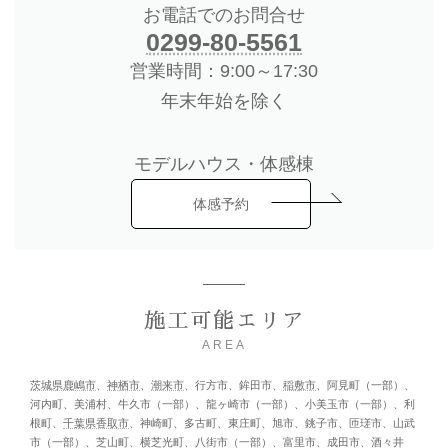
お電話でのお問合せ
0299-80-5561
営業時間：9:00～17:30
年末年始を除く
モデルハウス・体感棟
体感予約
施工可能エリア
AREA
茨城県鹿嶋市
、
神栖市
、
潮来市
、行方市、鉾田市、
稲敷市
、阿見町（一部）、
河内町、美浦村、牛久市（一部）、龍ヶ崎市（一部）、小美玉市（一部）、利
根町、
千葉県香取市
、神崎町、多古町、東庄町、旭市、銚子市、匝瑳市、山武
市（一部）、芝山町、横芝光町、八街市（一部）、富里市、成田市、酒々井