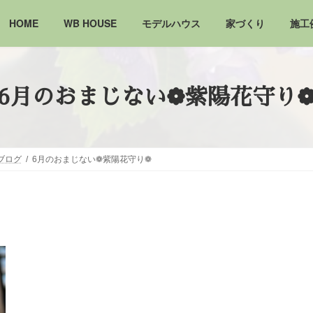
HOME
WB HOUSE
モデルハウス
家づくり
施工
6月のおまじない❁紫陽花守り
ブログ
6月のおまじない❁紫陽花守り❁