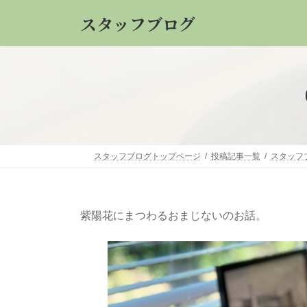
コ
ナ
スタッフブログ
ン
ビ
テ
ゲ
ン
ー
ツ
シ
へ
ョ
ス
ン
キ
に
ッ
移
スタッフブログトップページ
投稿記事一覧
スタッフ
プ
動
紫陽花にまつわるおまじないのお話。